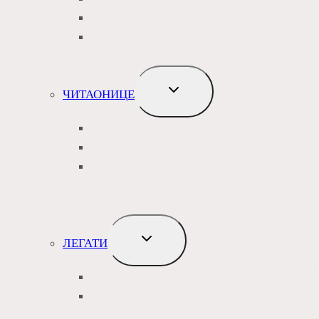
ОДЈЕЉЕЊЕ ЗА ДЈЕЦУ
ЗАВИЧАЈНА ЗБИРКА, СТАРА И
РИЈЕТКА КЊИГА
TOGGLE
ЧИТАОНИЦЕ
CHILD
MENU
ОПШТА ЧИТАОНИЦА
СТУДЕНТСКА ЧИТАОНИЦА
АУДИО БРАЈ ИНТЕРНЕТ КЛУБ
ЧИТАОНИЦА И ЧИТАОНИЦА
ПЕРИОДИКЕ
TOGGLE
ЛЕГАТИ
CHILD
MENU
ЛЕГАТ ДУШАНА ЛОПАНДИЋА
ПОСЕБНА БИБЛИОТЕКА МАРИЈЕ
ЂОРЂЕВИЋ