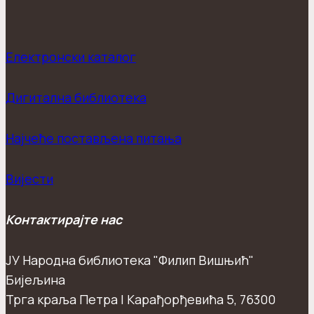
Електронски каталог
Дигитална библиотека
Најчеће постављена питања
Вијести
Контактирајте нас
ЈУ Народна библиотека "Филип Вишњић"
Бијељина
Трга краља Петра I Карађорђевића 5, 76300