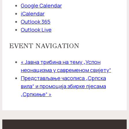
Google Calendar
iCalendar
Outlook 365
Outlook Live
EVENT NAVIGATION
«
Јавна трибина на тему „Успон
неонацизма у савременом свијету“
Представљање часописа „Српска
вила“ и промоција збирке пјесама
„Српкиње“
»